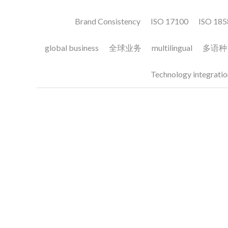
说明书翻译
June 27, 2024
我们在很多次跟出海
项目中发现如果要对
关的内容绝对是排在
理解、安装、使用和
费电子、汽车、医疗..