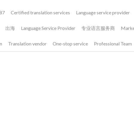
消费电子出海与翻译服务
May 28, 2024
客户的沟通中以及我们的实际
消费电子行业包括生产和销
翻译需求进行排序，跟产品相
电器，如智能手机、平板电
榜首的。说明书是消费者正确
视、音响系统、可穿戴设备
维护产品的重要文档，对于消
品已经成为现代人日常生活
.
国际上的一些消费电子...