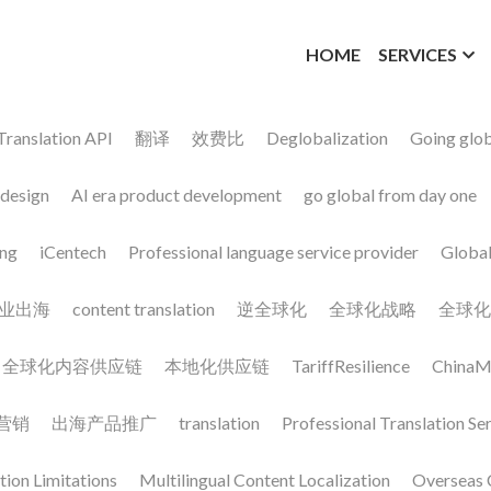
HOME
SERVICES
anslation API
翻译
效费比
Deglobalization
Going globa